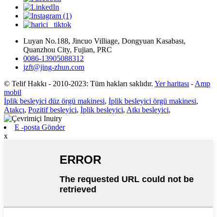
Luyan No.188, Jincuo Villiage, Dongyuan Kasabası,
Quanzhou City, Fujian, PRC
0086-13905088312
jzft@jing-zhun.com
© Telif Hakkı - 2010-2023: Tüm hakları saklıdır.
Yer haritası
-
Amp
mobil
İplik besleyici düz örgü makinesi
,
İplik besleyici örgü makinesi
,
Atakçı
,
Pozitif besleyici
,
İplik besleyici
,
Atkı besleyici
,
E -posta Gönder
x