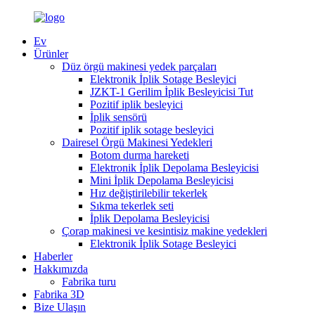
Ev
Ürünler
Düz örgü makinesi yedek parçaları
Elektronik İplik Sotage Besleyici
JZKT-1 Gerilim İplik Besleyicisi Tut
Pozitif iplik besleyici
İplik sensörü
Pozitif iplik sotage besleyici
Dairesel Örgü Makinesi Yedekleri
Botom durma hareketi
Elektronik İplik Depolama Besleyicisi
Mini İplik Depolama Besleyicisi
Hız değiştirilebilir tekerlek
Sıkma tekerlek seti
İplik Depolama Besleyicisi
Çorap makinesi ve kesintisiz makine yedekleri
Elektronik İplik Sotage Besleyici
Haberler
Hakkımızda
Fabrika turu
Fabrika 3D
Bize Ulaşın