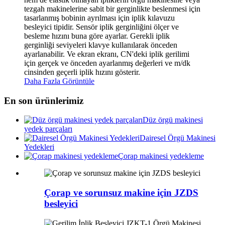
tezgah makinelerine sabit bir gerginlikte beslenmesi için
tasarlanmış bobinin ayrılması için iplik kılavuzu
besleyici tipidir. Sensör iplik gerginliğini ölçer ve
besleme hızını buna göre ayarlar. Gerekli iplik
gerginliği seviyeleri klavye kullanılarak önceden
ayarlanabilir. Ve ekran ekranı, CN'deki iplik gerilimi
için gerçek ve önceden ayarlanmış değerleri ve m/dk
cinsinden geçerli iplik hızını gösterir.
Daha Fazla Görüntüle
En son ürünlerimiz
Düz örgü makinesi
yedek parçaları
Dairesel Örgü Makinesi
Yedekleri
Çorap makinesi yedekleme
Çorap ve sorunsuz makine için JZDS
besleyici