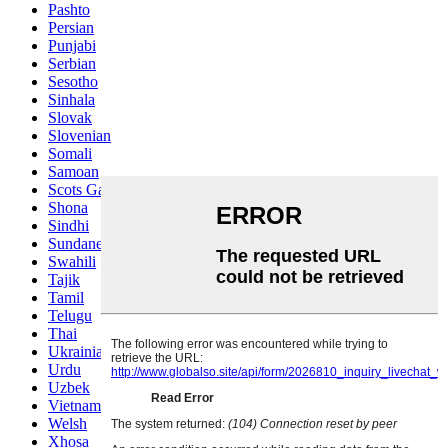
Pashto
Persian
Punjabi
Serbian
Sesotho
Sinhala
Slovak
Slovenian
Somali
Samoan
Scots Gaelic
Shona
Sindhi
Sundanese
Swahili
Tajik
Tamil
Telugu
Thai
Ukrainian
Urdu
Uzbek
Vietnamese
Welsh
Xhosa