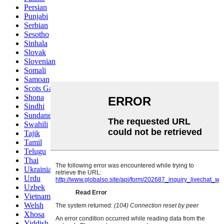
Persian
Punjabi
Serbian
Sesotho
Sinhala
Slovak
Slovenian
Somali
Samoan
Scots Gaelic
Shona
Sindhi
Sundanese
Swahili
Tajik
Tamil
Telugu
Thai
Ukrainian
Urdu
Uzbek
Vietnamese
Welsh
Xhosa
Yiddish