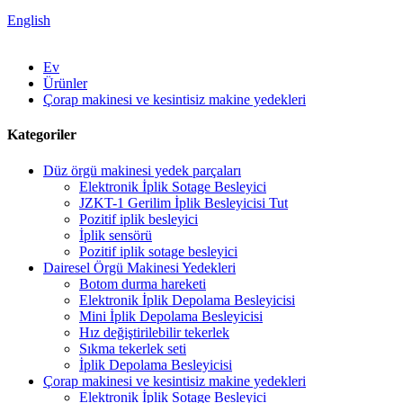
English
Ev
Ürünler
Çorap makinesi ve kesintisiz makine yedekleri
Kategoriler
Düz örgü makinesi yedek parçaları
Elektronik İplik Sotage Besleyici
JZKT-1 Gerilim İplik Besleyicisi Tut
Pozitif iplik besleyici
İplik sensörü
Pozitif iplik sotage besleyici
Dairesel Örgü Makinesi Yedekleri
Botom durma hareketi
Elektronik İplik Depolama Besleyicisi
Mini İplik Depolama Besleyicisi
Hız değiştirilebilir tekerlek
Sıkma tekerlek seti
İplik Depolama Besleyicisi
Çorap makinesi ve kesintisiz makine yedekleri
Elektronik İplik Sotage Besleyici