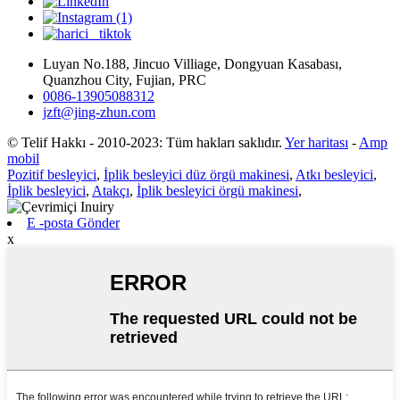
Luyan No.188, Jincuo Villiage, Dongyuan Kasabası,
Quanzhou City, Fujian, PRC
0086-13905088312
jzft@jing-zhun.com
© Telif Hakkı - 2010-2023: Tüm hakları saklıdır.
Yer haritası
-
Amp
mobil
Pozitif besleyici
,
İplik besleyici düz örgü makinesi
,
Atkı besleyici
,
İplik besleyici
,
Atakçı
,
İplik besleyici örgü makinesi
,
E -posta Gönder
x