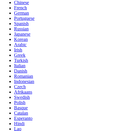
Chinese
French
German
Portuguese
Spanish
Russian
Japanese
Korean
Arabic
Irish
Greek
Turkish
Italian
Danish
Romanian
Indonesian
Czech
Afrikaans
Swedish
Polish
Basque
Catalan
Esperanto
Hindi
Lao