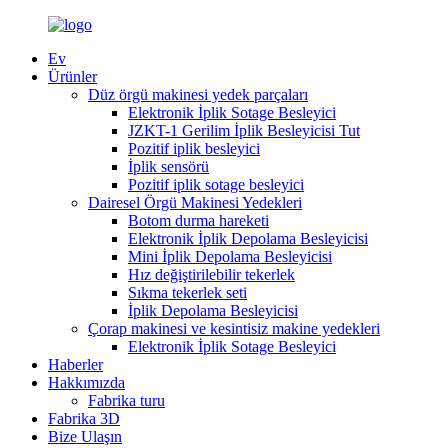
Ev
Ürünler
Düz örgü makinesi yedek parçaları
Elektronik İplik Sotage Besleyici
JZKT-1 Gerilim İplik Besleyicisi Tut
Pozitif iplik besleyici
İplik sensörü
Pozitif iplik sotage besleyici
Dairesel Örgü Makinesi Yedekleri
Botom durma hareketi
Elektronik İplik Depolama Besleyicisi
Mini İplik Depolama Besleyicisi
Hız değiştirilebilir tekerlek
Sıkma tekerlek seti
İplik Depolama Besleyicisi
Çorap makinesi ve kesintisiz makine yedekleri
Elektronik İplik Sotage Besleyici
Haberler
Hakkımızda
Fabrika turu
Fabrika 3D
Bize Ulaşın