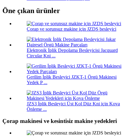
Öne çıkan ürünler
Çorap ve sorunsuz makine için JZDS besleyici
Elektronik İplik Depolama Besleyicisi Jacquard
Circular Kni ...
Gerilim İplik Besleyici JZKT-1 Örgü Makinesi
Yedek P ...
JZS3 İplik Besleyici Üst Kol Düz Kni için Kova
Önleme ...
Çorap makinesi ve kesintisiz makine yedekleri